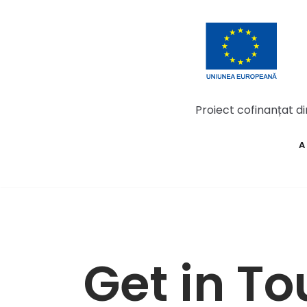
Skip
to
content
Proiect cofinanțat d
A
Get in T